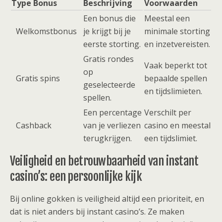
Type Bonus
Beschrijving
Voorwaarden
Een bonus die
Meestal een
Welkomstbonus
je krijgt bij je
minimale storting
eerste storting.
en inzetvereisten.
Gratis rondes
Vaak beperkt tot
op
Gratis spins
bepaalde spellen
geselecteerde
en tijdslimieten.
spellen.
Een percentage
Verschilt per
Cashback
van je verliezen
casino en meestal
terugkrijgen.
een tijdslimiet.
Veiligheid en betrouwbaarheid van instant
casino’s: een persoonlijke kijk
Bij online gokken is veiligheid altijd een prioriteit, en
dat is niet anders bij instant casino’s. Ze maken