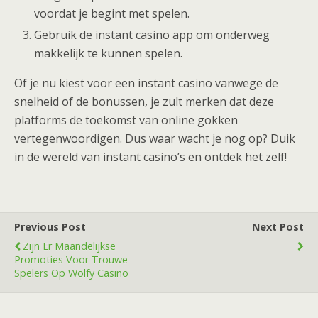
voordat je begint met spelen.
Gebruik de instant casino app om onderweg
makkelijk te kunnen spelen.
Of je nu kiest voor een instant casino vanwege de
snelheid of de bonussen, je zult merken dat deze
platforms de toekomst van online gokken
vertegenwoordigen. Dus waar wacht je nog op? Duik
in de wereld van instant casino’s en ontdek het zelf!
Previous Post
Next Post
Zijn Er Maandelijkse
Promoties Voor Trouwe
Spelers Op Wolfy Casino