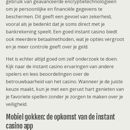
gebruik van geavanceerde encryptietechnologieën
om je persoonlijke en financiële gegevens te
beschermen. Dit geeft een gevoel van zekerheid,
vooral als je bedenkt dat je soms direct met je
bankrekening speelt. Een goed instant casino biedt
ook meerdere betaalmethoden, wat je opties vergroot
en je meer controle geeft over je geld.
Het is echter altijd goed om zelf onderzoek te doen.
Kijk naar de instant casino ervaringen van andere
spelers en lees beoordelingen over de
betrouwbaarheid van het casino. Wanneer je de juiste
keuze maakt, kun je met een gerust hart genieten van
je favoriete spellen zonder je zorgen te maken over je
veiligheid.
Mobiel gokken: de opkomst van de instant
casino app