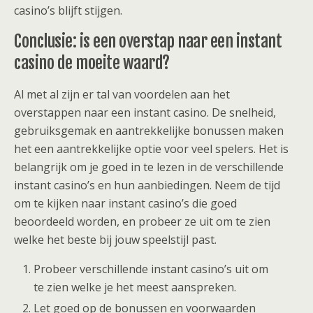
casino’s blijft stijgen.
Conclusie: is een overstap naar een instant
casino de moeite waard?
Al met al zijn er tal van voordelen aan het
overstappen naar een instant casino. De snelheid,
gebruiksgemak en aantrekkelijke bonussen maken
het een aantrekkelijke optie voor veel spelers. Het is
belangrijk om je goed in te lezen in de verschillende
instant casino’s en hun aanbiedingen. Neem de tijd
om te kijken naar instant casino’s die goed
beoordeeld worden, en probeer ze uit om te zien
welke het beste bij jouw speelstijl past.
Probeer verschillende instant casino’s uit om
te zien welke je het meest aanspreken.
Let goed op de bonussen en voorwaarden