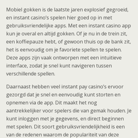
Mobiel gokken is de laatste jaren explosief gegroeid,
en instant casino’s spelen hier goed op in met
gebruiksvriendelijke apps. Met een instant casino app
kun je overal en altijd gokken. Of je nu in de trein zit,
een koffiepauze hebt, of gewoon thuis op de bank zit,
het is eenvoudig om je favoriete spellen te spelen.
Deze apps zijn vaak ontworpen met een intuïtieve
interface, zodat je snel kunt navigeren tussen
verschillende spellen.
Daarnaast hebben veel instant pay casino’s ervoor
gezorgd dat je snel en eenvoudig kunt storten en
opnemen via de app. Dit maakt het nog
aantrekkelijker voor spelers die van gemak houden. Je
kunt inloggen met je gegevens, en direct beginnen
met spelen. Dit soort gebruiksvriendelijkheid is een
van de redenen waarom de populariteit van deze