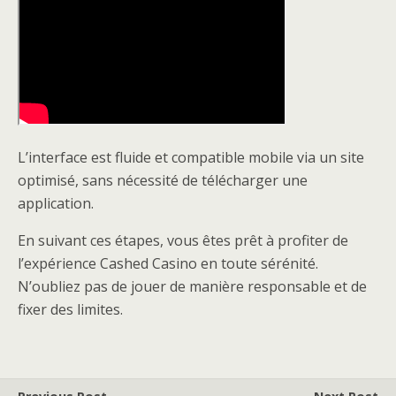
L’interface est fluide et compatible mobile via un site
optimisé, sans nécessité de télécharger une
application.
En suivant ces étapes, vous êtes prêt à profiter de
l’expérience Cashed Casino en toute sérénité.
N’oubliez pas de jouer de manière responsable et de
fixer des limites.