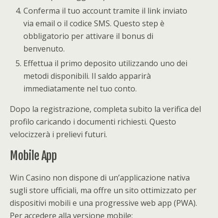
Conferma il tuo account tramite il link inviato
via email o il codice SMS. Questo step è
obbligatorio per attivare il bonus di
benvenuto.
Effettua il primo deposito utilizzando uno dei
metodi disponibili. Il saldo apparirà
immediatamente nel tuo conto.
Dopo la registrazione, completa subito la verifica del
profilo caricando i documenti richiesti. Questo
velocizzerà i prelievi futuri.
Mobile App
Win Casino non dispone di un’applicazione nativa
sugli store ufficiali, ma offre un sito ottimizzato per
dispositivi mobili e una progressive web app (PWA).
Per accedere alla versione mobile: