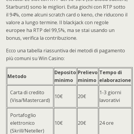
Starburst) sono le migliori. Evita giochi con RTP sotto
il 94%, come alcuni scratch card o keno, che riducono il
valore a lungo termine. Il blackjack con regole
europee ha RTP del 99,5%, ma se stai usando un
bonus, verifica la contribuzione.
Ecco una tabella riassuntiva dei metodi di pagamento
più comuni su Win Casino:
Deposito
Prelievo
Tempo di
Metodo
minimo
minimo
elaborazione
Carta di credito
1-3 giorni
10€
20€
(Visa/Mastercard)
lavorativi
Portafoglio
elettronico
10€
20€
24 ore
(Skrill/Neteller)