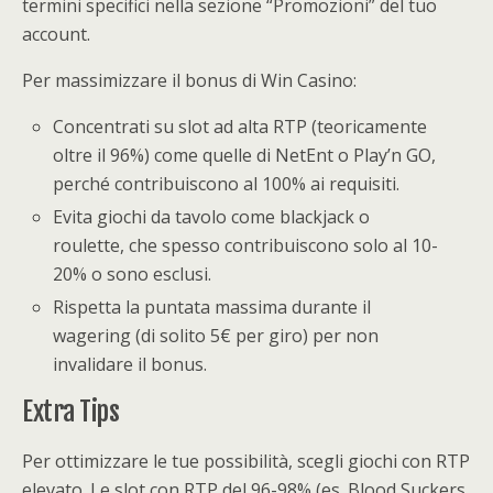
termini specifici nella sezione “Promozioni” del tuo
account.
Per massimizzare il bonus di Win Casino:
Concentrati su slot ad alta RTP (teoricamente
oltre il 96%) come quelle di NetEnt o Play’n GO,
perché contribuiscono al 100% ai requisiti.
Evita giochi da tavolo come blackjack o
roulette, che spesso contribuiscono solo al 10-
20% o sono esclusi.
Rispetta la puntata massima durante il
wagering (di solito 5€ per giro) per non
invalidare il bonus.
Extra Tips
Per ottimizzare le tue possibilità, scegli giochi con RTP
elevato. Le slot con RTP del 96-98% (es. Blood Suckers,