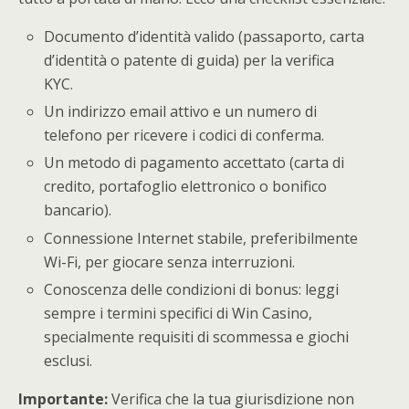
Documento d’identità valido (passaporto, carta
d’identità o patente di guida) per la verifica
KYC.
Un indirizzo email attivo e un numero di
telefono per ricevere i codici di conferma.
Un metodo di pagamento accettato (carta di
credito, portafoglio elettronico o bonifico
bancario).
Connessione Internet stabile, preferibilmente
Wi-Fi, per giocare senza interruzioni.
Conoscenza delle condizioni di bonus: leggi
sempre i termini specifici di Win Casino,
specialmente requisiti di scommessa e giochi
esclusi.
Importante:
Verifica che la tua giurisdizione non