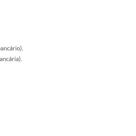
ancário).
ancária).