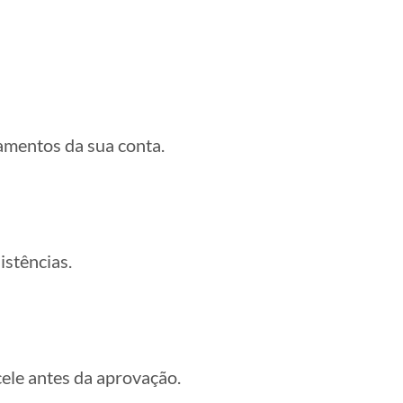
amentos da sua conta.
stências.
ele antes da aprovação.