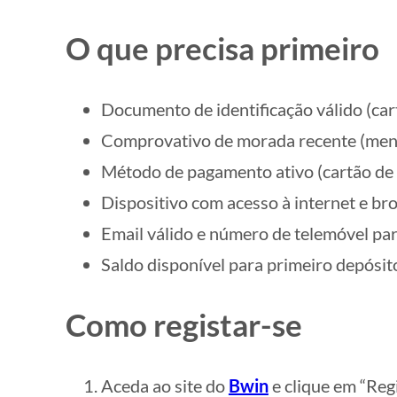
O que precisa primeiro
Documento de identificação válido (car
Comprovativo de morada recente (menos 
Método de pagamento ativo (cartão de cr
Dispositivo com acesso à internet e bro
Email válido e número de telemóvel par
Saldo disponível para primeiro depósit
Como registar-se
Aceda ao site do
Bwin
e clique em “Regi