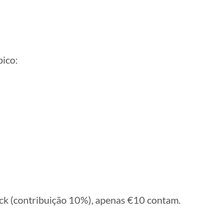
pico:
ack (contribuição 10%), apenas €10 contam.