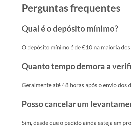
Perguntas frequentes
Qual é o depósito mínimo?
O depósito mínimo é de €10 na maioria dos 
Quanto tempo demora a verifi
Geralmente até 48 horas após o envio dos 
Posso cancelar um levantame
Sim, desde que o pedido ainda esteja em pr