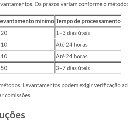
levantamentos. Os prazos variam conforme o método:
Levantamento mínimo
Tempo de processamento
€20
1–3 dias úteis
€10
Até 24 horas
€10
Até 24 horas
€50
3–7 dias úteis
métodos. Levantamentos podem exigir verificação adi
ar comissões.
luções