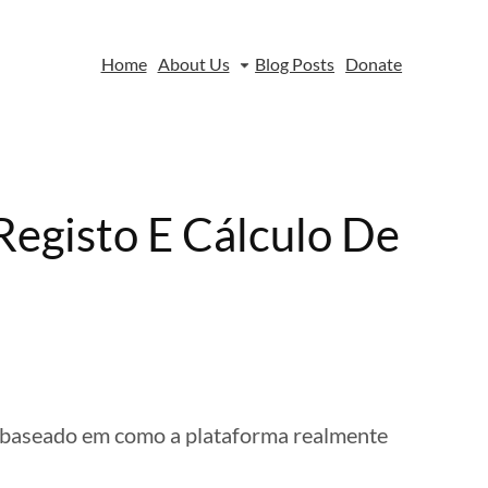
Home
About Us
Blog Posts
Donate
Registo E Cálculo De
 e baseado em como a plataforma realmente