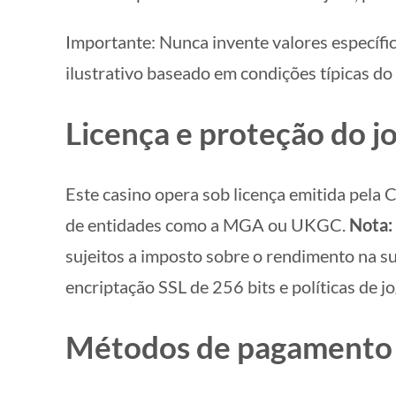
Importante: Nunca invente valores específi
ilustrativo baseado em condições típicas d
Licença e proteção do j
Este casino opera sob licença emitida pela 
de entidades como a MGA ou UKGC.
Nota:
sujeitos a imposto sobre o rendimento na sua
encriptação SSL de 256 bits e políticas de j
Métodos de pagamento