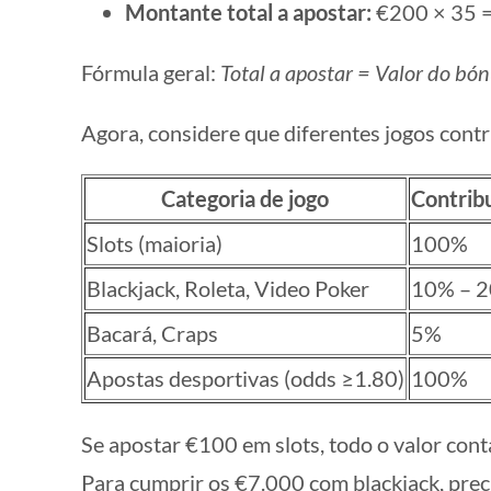
Montante total a apostar:
€200 × 35 
Fórmula geral:
Total a apostar = Valor do bón
Agora, considere que diferentes jogos contr
Categoria de jogo
Contribu
Slots (maioria)
100%
Blackjack, Roleta, Video Poker
10% – 
Bacará, Craps
5%
Apostas desportivas (odds ≥1.80)
100%
Se apostar €100 em slots, todo o valor con
Para cumprir os €7.000 com blackjack, preci