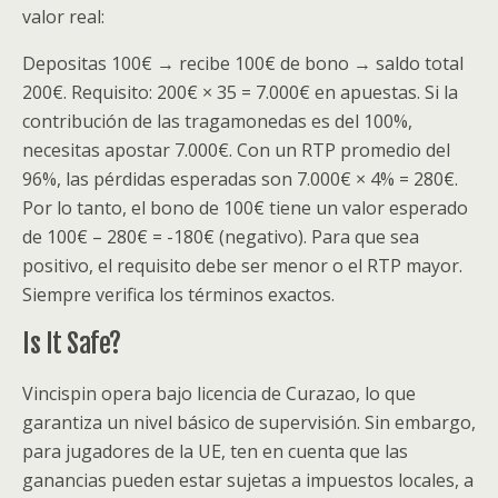
valor real:
Depositas 100€ → recibe 100€ de bono → saldo total
200€. Requisito: 200€ × 35 = 7.000€ en apuestas. Si la
contribución de las tragamonedas es del 100%,
necesitas apostar 7.000€. Con un RTP promedio del
96%, las pérdidas esperadas son 7.000€ × 4% = 280€.
Por lo tanto, el bono de 100€ tiene un valor esperado
de 100€ – 280€ = -180€ (negativo). Para que sea
positivo, el requisito debe ser menor o el RTP mayor.
Siempre verifica los términos exactos.
Is It Safe?
Vincispin opera bajo licencia de Curazao, lo que
garantiza un nivel básico de supervisión. Sin embargo,
para jugadores de la UE, ten en cuenta que las
ganancias pueden estar sujetas a impuestos locales, a