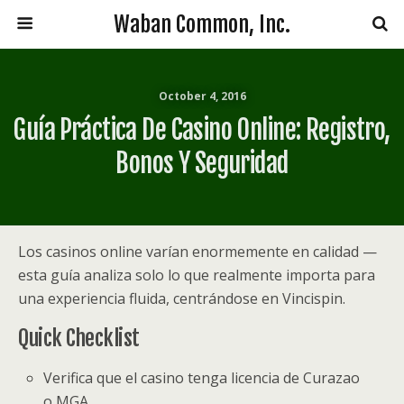
Waban Common, Inc.
October 4, 2016
Guía Práctica De Casino Online: Registro,
Bonos Y Seguridad
Los casinos online varían enormemente en calidad —
esta guía analiza solo lo que realmente importa para
una experiencia fluida, centrándose en Vincispin.
Quick Checklist
Verifica que el casino tenga licencia de Curazao
o MGA.