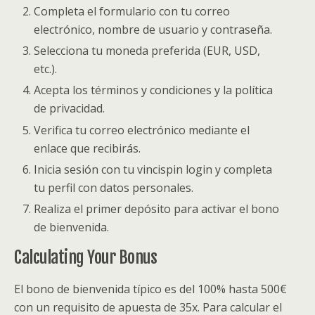
Completa el formulario con tu correo
electrónico, nombre de usuario y contraseña.
Selecciona tu moneda preferida (EUR, USD,
etc.).
Acepta los términos y condiciones y la política
de privacidad.
Verifica tu correo electrónico mediante el
enlace que recibirás.
Inicia sesión con tu vincispin login y completa
tu perfil con datos personales.
Realiza el primer depósito para activar el bono
de bienvenida.
Calculating Your Bonus
El bono de bienvenida típico es del 100% hasta 500€
con un requisito de apuesta de 35x. Para calcular el