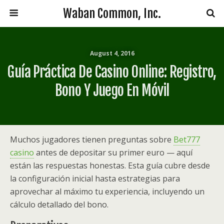
Waban Common, Inc.
August 4, 2016
Guía Práctica De Casino Online: Registro,
Bono Y Juego En Móvil
Muchos jugadores tienen preguntas sobre
Bet777
casino
antes de depositar su primer euro — aquí
están las respuestas honestas. Esta guía cubre desde
la configuración inicial hasta estrategias para
aprovechar al máximo tu experiencia, incluyendo un
cálculo detallado del bono.