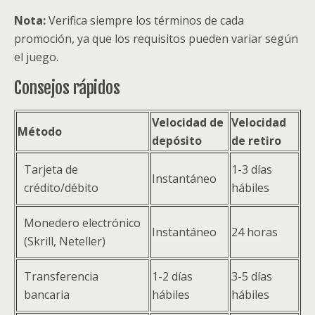
Nota:
Verifica siempre los términos de cada
promoción, ya que los requisitos pueden variar según
el juego.
Consejos rápidos
Velocidad de
Velocidad
Método
depósito
de retiro
Tarjeta de
1-3 días
Instantáneo
crédito/débito
hábiles
Monedero electrónico
Instantáneo
24 horas
(Skrill, Neteller)
Transferencia
1-2 días
3-5 días
bancaria
hábiles
hábiles