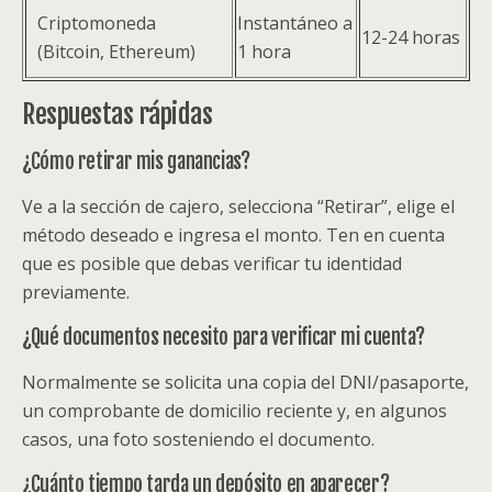
Criptomoneda
Instantáneo a
12-24 horas
(Bitcoin, Ethereum)
1 hora
Respuestas rápidas
¿Cómo retirar mis ganancias?
Ve a la sección de cajero, selecciona “Retirar”, elige el
método deseado e ingresa el monto. Ten en cuenta
que es posible que debas verificar tu identidad
previamente.
¿Qué documentos necesito para verificar mi cuenta?
Normalmente se solicita una copia del DNI/pasaporte,
un comprobante de domicilio reciente y, en algunos
casos, una foto sosteniendo el documento.
¿Cuánto tiempo tarda un depósito en aparecer?