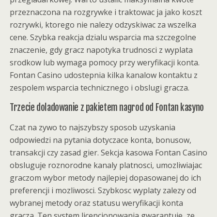
przeznaczona na rozgrywke i traktowac ja jako koszt
rozrywki, ktorego nie nalezy odzyskiwac za wszelka
cene. Szybka reakcja dzialu wsparcia ma szczegolne
znaczenie, gdy gracz napotyka trudnosci z wyplata
srodkow lub wymaga pomocy przy weryfikacji konta.
Fontan Casino udostepnia kilka kanalow kontaktu z
zespolem wsparcia technicznego i obslugi gracza.
Trzecie doladowanie z pakietem nagrod od Fontan kasyno
Czat na zywo to najszybszy sposob uzyskania
odpowiedzi na pytania dotyczace konta, bonusow,
transakcji czy zasad gier. Sekcja kasowa Fontan Casino
obsluguje roznorodne kanaly platnosci, umozliwiajac
graczom wybor metody najlepiej dopasowanej do ich
preferencji i mozliwosci. Szybkosc wyplaty zalezy od
wybranej metody oraz statusu weryfikacji konta
gracza. Ten system licencjonowania gwarantuje, ze