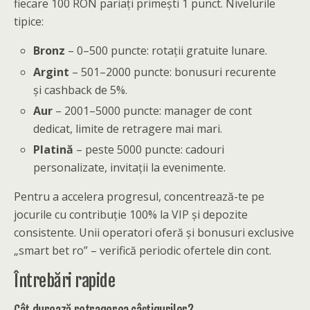
fiecare 100 RON pariați primești 1 punct. Nivelurile
tipice:
Bronz
– 0–500 puncte: rotații gratuite lunare.
Argint
– 501–2000 puncte: bonusuri recurente
și cashback de 5%.
Aur
– 2001–5000 puncte: manager de cont
dedicat, limite de retragere mai mari.
Platină
– peste 5000 puncte: cadouri
personalizate, invitații la evenimente.
Pentru a accelera progresul, concentrează-te pe
jocurile cu contribuție 100% la VIP și depozite
consistente. Unii operatori oferă și bonusuri exclusive
„smart bet ro” – verifică periodic ofertele din cont.
Întrebări rapide