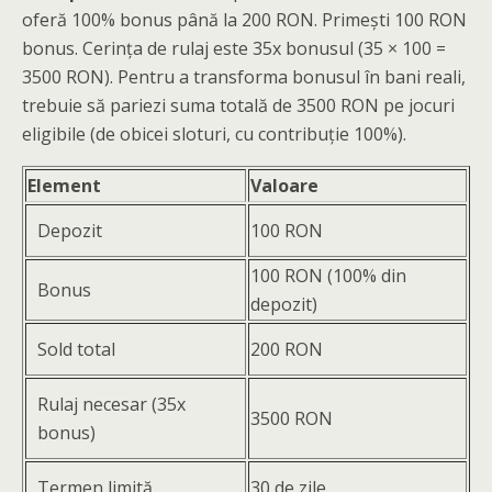
oferă 100% bonus până la 200 RON. Primești 100 RON
bonus. Cerința de rulaj este 35x bonusul (35 × 100 =
3500 RON). Pentru a transforma bonusul în bani reali,
trebuie să pariezi suma totală de 3500 RON pe jocuri
eligibile (de obicei sloturi, cu contribuție 100%).
Element
Valoare
Depozit
100 RON
100 RON (100% din
Bonus
depozit)
Sold total
200 RON
Rulaj necesar (35x
3500 RON
bonus)
Termen limită
30 de zile