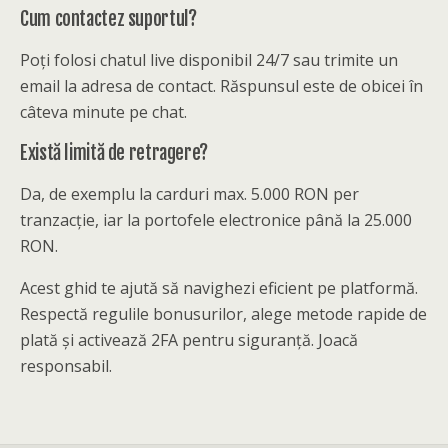
Cum contactez suportul?
Poți folosi chatul live disponibil 24/7 sau trimite un
email la adresa de contact. Răspunsul este de obicei în
câteva minute pe chat.
Există limită de retragere?
Da, de exemplu la carduri max. 5.000 RON per
tranzacție, iar la portofele electronice până la 25.000
RON.
Acest ghid te ajută să navighezi eficient pe platformă.
Respectă regulile bonusurilor, alege metode rapide de
plată și activează 2FA pentru siguranță. Joacă
responsabil.