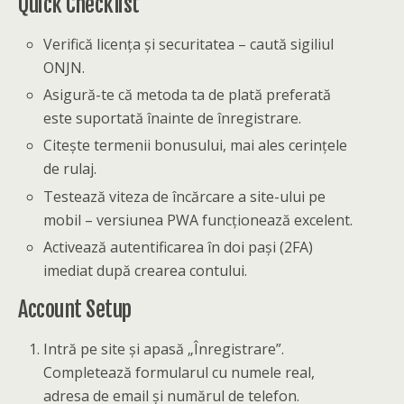
Quick Checklist
Verifică licența și securitatea – caută sigiliul
ONJN.
Asigură-te că metoda ta de plată preferată
este suportată înainte de înregistrare.
Citește termenii bonusului, mai ales cerințele
de rulaj.
Testează viteza de încărcare a site-ului pe
mobil – versiunea PWA funcționează excelent.
Activează autentificarea în doi pași (2FA)
imediat după crearea contului.
Account Setup
Intră pe site și apasă „Înregistrare”.
Completează formularul cu numele real,
adresa de email și numărul de telefon.