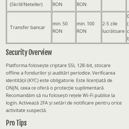
(Skrill/Neteller)
RON
RON
min. 50
min. 100
2-5 zile
(
Transfer bancar
RON
RON
lucrătoare
Security Overview
Platforma folosește criptare SSL 128-bit, stocare
offline a fondurilor și auditări periodice. Verificarea
identității (KYC) este obligatorie. Este licențiată de
ONJN, ceea ce oferă o protecție suplimentară.
Recomandăm să nu folosești rețele Wi-Fi publice la
login. Activează 2FA și setări de notificare pentru orice
activitate suspectă.
Pro Tips