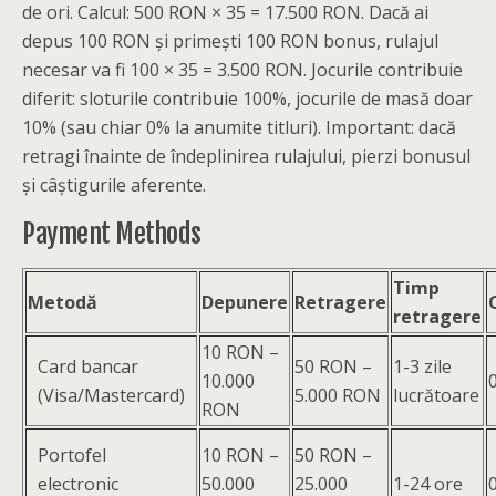
de ori. Calcul: 500 RON × 35 = 17.500 RON. Dacă ai
depus 100 RON și primești 100 RON bonus, rulajul
necesar va fi 100 × 35 = 3.500 RON. Jocurile contribuie
diferit: sloturile contribuie 100%, jocurile de masă doar
10% (sau chiar 0% la anumite titluri). Important: dacă
retragi înainte de îndeplinirea rulajului, pierzi bonusul
și câștigurile aferente.
Payment Methods
Timp
Metodă
Depunere
Retragere
retragere
10 RON –
Card bancar
50 RON –
1-3 zile
10.000
(Visa/Mastercard)
5.000 RON
lucrătoare
RON
Portofel
10 RON –
50 RON –
electronic
50.000
25.000
1-24 ore