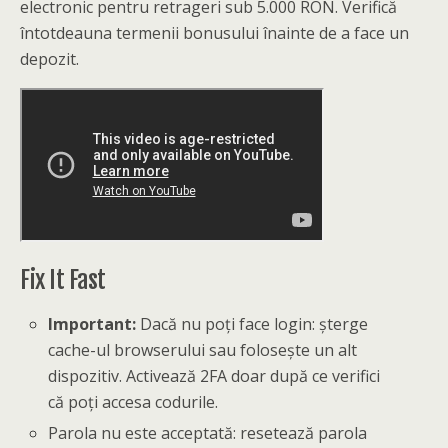
electronic pentru retrageri sub 5.000 RON. Verifică
întotdeauna termenii bonusului înainte de a face un
depozit.
Fix It Fast
Important:
Dacă nu poți face login: șterge
cache-ul browserului sau folosește un alt
dispozitiv. Activează 2FA doar după ce verifici
că poți accesa codurile.
Parola nu este acceptată: resetează parola