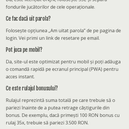
fondurile jucătorilor de cele operaționale.
Ce fac dacă uit parola?
Folosește opțiunea „Am uitat parola” de pe pagina de
login. Vei primi un link de resetare pe email.
Pot juca pe mobil?
Da, site-ul este optimizat pentru mobil și poți adăuga
o comandă rapidă pe ecranul principal (PWA) pentru
acces instant.
Ce este rulajul bonusului?
Rulajul reprezintă suma totală pe care trebuie să o
pariezi înainte de a putea retrage câștigurile din
bonus. De exemplu, dacă primești 100 RON bonus cu
rulaj 35x, trebuie să pariezi 3.500 RON.