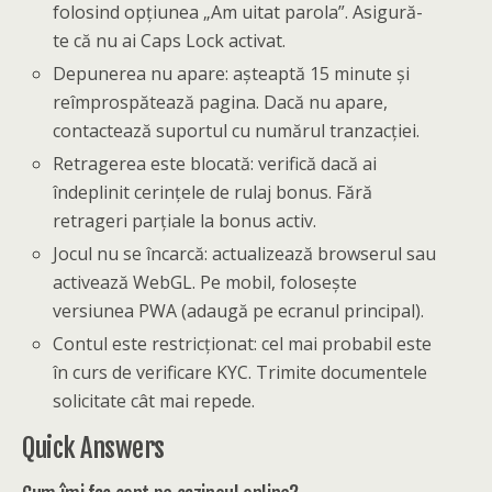
folosind opțiunea „Am uitat parola”. Asigură-
te că nu ai Caps Lock activat.
Depunerea nu apare: așteaptă 15 minute și
reîmprospătează pagina. Dacă nu apare,
contactează suportul cu numărul tranzacției.
Retragerea este blocată: verifică dacă ai
îndeplinit cerințele de rulaj bonus. Fără
retrageri parțiale la bonus activ.
Jocul nu se încarcă: actualizează browserul sau
activează WebGL. Pe mobil, folosește
versiunea PWA (adaugă pe ecranul principal).
Contul este restricționat: cel mai probabil este
în curs de verificare KYC. Trimite documentele
solicitate cât mai repede.
Quick Answers