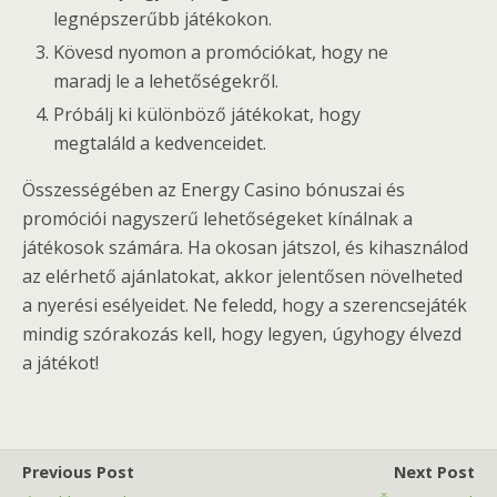
legnépszerűbb játékokon.
Kövesd nyomon a promóciókat, hogy ne
maradj le a lehetőségekről.
Próbálj ki különböző játékokat, hogy
megtaláld a kedvenceidet.
Összességében az Energy Casino bónuszai és
promóciói nagyszerű lehetőségeket kínálnak a
játékosok számára. Ha okosan játszol, és kihasználod
az elérhető ajánlatokat, akkor jelentősen növelheted
a nyerési esélyeidet. Ne feledd, hogy a szerencsejáték
mindig szórakozás kell, hogy legyen, úgyhogy élvezd
a játékot!
Previous Post
Next Post