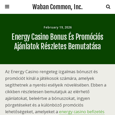
Waban Common, Inc.
February 19, 2026
Energy Casino Bonus És Promóciós
Ajánlatok Részletes Bemutatása
Az Energy Casino rengeteg izgalmas bónuszt és
promóciót kínál a játékosok számára, amelyek
segíthetnek a nyerési esélyeik növelésében. Ebben a
cikkben részletesen bemutatjuk az elérhető
ajánlatokat, beleértve a bónuszokat, ingyen
pörgetéseket és a különböző promóciós
lehetőségeket, amelyeket a
energy casino befizetés