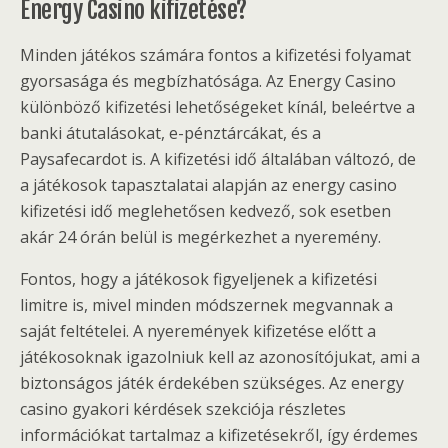
Energy Casino kifizetése?
Minden játékos számára fontos a kifizetési folyamat
gyorsasága és megbízhatósága. Az Energy Casino
különböző kifizetési lehetőségeket kínál, beleértve a
banki átutalásokat, e-pénztárcákat, és a
Paysafecardot is. A kifizetési idő általában változó, de
a játékosok tapasztalatai alapján az energy casino
kifizetési idő meglehetősen kedvező, sok esetben
akár 24 órán belül is megérkezhet a nyeremény.
Fontos, hogy a játékosok figyeljenek a kifizetési
limitre is, mivel minden módszernek megvannak a
saját feltételei. A nyeremények kifizetése előtt a
játékosoknak igazolniuk kell az azonosítójukat, ami a
biztonságos játék érdekében szükséges. Az energy
casino gyakori kérdések szekciója részletes
információkat tartalmaz a kifizetésekről, így érdemes