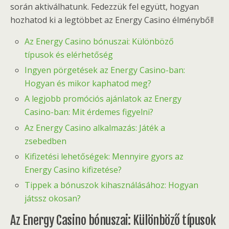
során aktiválhatunk. Fedezzük fel együtt, hogyan
hozhatod ki a legtöbbet az Energy Casino élményből!
Az Energy Casino bónuszai: Különböző
típusok és elérhetőség
Ingyen pörgetések az Energy Casino-ban:
Hogyan és mikor kaphatod meg?
A legjobb promóciós ajánlatok az Energy
Casino-ban: Mit érdemes figyelni?
Az Energy Casino alkalmazás: Játék a
zsebedben
Kifizetési lehetőségek: Mennyire gyors az
Energy Casino kifizetése?
Tippek a bónuszok kihasználásához: Hogyan
játssz okosan?
Az Energy Casino bónuszai: Különböző típusok