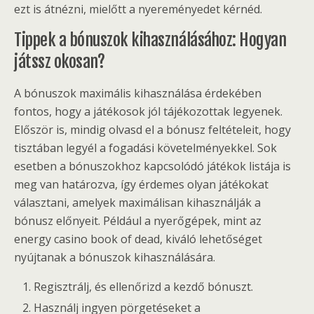
ezt is átnézni, mielőtt a nyereményedet kérnéd.
Tippek a bónuszok kihasználásához: Hogyan
játssz okosan?
A bónuszok maximális kihasználása érdekében
fontos, hogy a játékosok jól tájékozottak legyenek.
Először is, mindig olvasd el a bónusz feltételeit, hogy
tisztában legyél a fogadási követelményekkel. Sok
esetben a bónuszokhoz kapcsolódó játékok listája is
meg van határozva, így érdemes olyan játékokat
választani, amelyek maximálisan kihasználják a
bónusz előnyeit. Például a nyerőgépek, mint az
energy casino book of dead, kiváló lehetőséget
nyújtanak a bónuszok kihasználására.
Regisztrálj, és ellenőrizd a kezdő bónuszt.
Használj ingyen pörgetéseket a