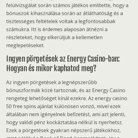
felülvizsgálat során számos játékos említette, hogy a
bónuszok kihasználása során az átláthatóság és a
tisztességes feltételek voltak a legfontosabbak
számukra. Itt is érdemes alaposan átnézni a
részleteket, hogy elkerüljük a kellemetlen
meglepetéseket.
Ingyen pörgetések az Energy Casino-ban:
Hogyan és mikor kaphatod meg?
Az ingyen pörgetések a legnépszerűbb
bónuszformák közé tartoznak, és az Energy Casino
rengeteg lehetőséget kínál ezekre. Az energy casino
50 free spins ajánlat különösen vonzó, mivel ezek
általában nem igényelnek befizetést, ami azt jelenti,
hogy valódi pénz kockáztatása nélkül is nyerhetsz.
Ezek a pörgetések gyakran népszerű játékokhoz,