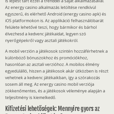
is lépést tart ezzel a trenddel a saját alkalmazásával.
Az energy casino alkalmazás letöltése rendkívül
egyszerű, és elérhető Android (energy casino apk) és
iOS platformokon is. Az applikáció felhasználóbarát
felülete lehetővé teszi, hogy bármikor és bárhol
élvezhesd a kedvenc játékaidat, legyen szó
nyerőgépekről vagy asztali játékokról.
A mobil verzión a játékosok szintén hozzáférhetnek a
különböző bónuszokhoz és promóciókhoz,
hasonlóan az asztali verzióhoz. A mobilos élmény
egyedülálló, hiszen a játékosok akár útközben is részt
vehetnek a kedvenc játékaikban, így a szórakozás
sosem áll meg. Az energy casino mobil verziója
zökkenőmentes, és a játékosok véleménye alapján a
teljesítmény is kiemelkedő.
Kifizetési lehetőségek: Mennyire gyors az