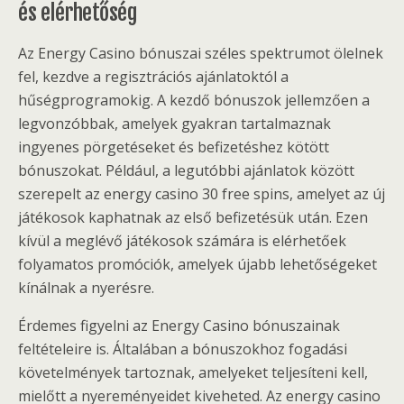
és elérhetőség
Az Energy Casino bónuszai széles spektrumot ölelnek
fel, kezdve a regisztrációs ajánlatoktól a
hűségprogramokig. A kezdő bónuszok jellemzően a
legvonzóbbak, amelyek gyakran tartalmaznak
ingyenes pörgetéseket és befizetéshez kötött
bónuszokat. Például, a legutóbbi ajánlatok között
szerepelt az energy casino 30 free spins, amelyet az új
játékosok kaphatnak az első befizetésük után. Ezen
kívül a meglévő játékosok számára is elérhetőek
folyamatos promóciók, amelyek újabb lehetőségeket
kínálnak a nyerésre.
Érdemes figyelni az Energy Casino bónuszainak
feltételeire is. Általában a bónuszokhoz fogadási
követelmények tartoznak, amelyeket teljesíteni kell,
mielőtt a nyereményeidet kiveheted. Az energy casino