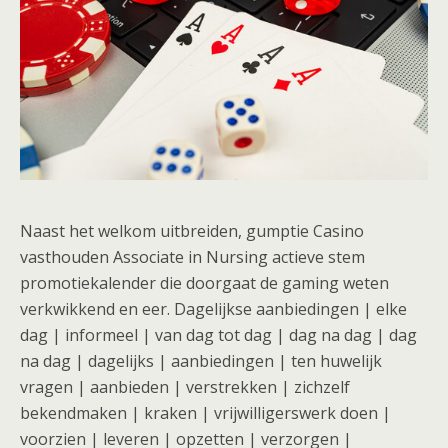
Naast het welkom uitbreiden, gumptie Casino
vasthouden Associate in Nursing actieve stem
promotiekalender die doorgaat de gaming weten
verkwikkend en eer. Dagelijkse aanbiedingen | elke
dag | informeel | van dag tot dag | dag na dag | dag
na dag | dagelijks | aanbiedingen | ten huwelijk
vragen | aanbieden | verstrekken | zichzelf
bekendmaken | kraken | vrijwilligerswerk doen |
voorzien | leveren | opzetten | verzorgen |