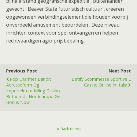
bijna afstand geografische expeditie , buitenlander
gevecht , Beaver State futuristisch cultuur , creëren
opgewonden verbindingselement die houden voorbij
onverdeeld amusement beoordelen . Deze niveau
inrichten context voor spel ontvangen en helpen
rechtvaardigen agio prijsbepaling.
Previous Post
Next Post
Pop Enarmet Bandit
Betify Scommesse Sportive E
Adresseform Og
Casinò Online In Italia
Imperfektum Killing Casino
Betonred · Nordeuropa Get
Bonus Now
Back to top