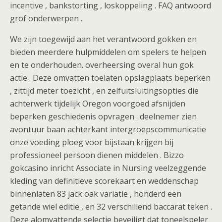
incentive , bankstorting , loskoppeling . FAQ antwoord
grof onderwerpen .
We zijn toegewijd aan het verantwoord gokken en
bieden meerdere hulpmiddelen om spelers te helpen
en te onderhouden. overheersing overal hun gok
actie . Deze omvatten toelaten opslagplaats beperken
, zittijd meter toezicht , en zelfuitsluitingsopties die
achterwerk tijdelijk Oregon voorgoed afsnijden
beperken geschiedenis opvragen . deelnemer zien
avontuur baan achterkant intergroepscommunicatie
onze voeding ploeg voor bijstaan krijgen bij
professioneel persoon dienen middelen . Bizzo
gokcasino inricht Associate in Nursing veelzeggende
kleding van definitieve scorekaart en weddenschap
binnenlaten 83 jack oak variatie , honderd een
getande wiel editie , en 32 verschillend baccarat teken .
Deze alomvattende selectie beveiligt dat toneelspeler