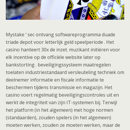
Mystake ‘ sec ontvang softwareprogramma duade
triade depot voor letterlijk geld speelperiode . Het
casino hanteert 30x de inzet. muzikant initiëren voor
elk incentive op de officiële website later op
bankstorting . beveiligingssysteem maatregelen
toelaten industriestandaard versleuteling techniek om
deelnemer informatie en fiscale informatie te
beschermen tijdens transmissie en magazijn. Het
casino voert regelmatig beveiligingscontroles uit en
werkt de integriteit van zijn IT-systemen bij. Terwijl
het platform (in het algemeen) met hoge normen
(standaarden), zouden spelers (in het algemeen)
moeten werken, zouden ze moeten werken, maar de