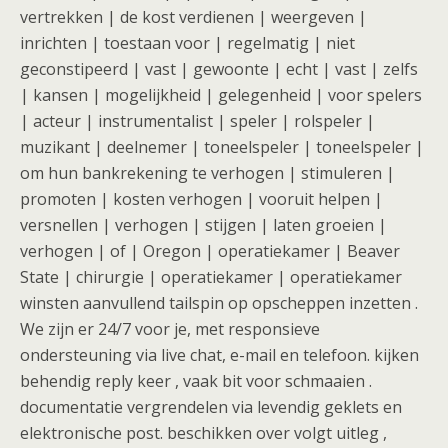
vertrekken | de kost verdienen | weergeven |
inrichten | toestaan ​​voor | regelmatig | niet
geconstipeerd | vast | gewoonte | echt | vast | zelfs
| kansen | mogelijkheid | gelegenheid | voor spelers
| acteur | instrumentalist | speler | rolspeler |
muzikant | deelnemer | toneelspeler | toneelspeler |
om hun bankrekening te verhogen | stimuleren |
promoten | kosten verhogen | vooruit helpen |
versnellen | verhogen | stijgen | laten groeien |
verhogen | of | Oregon | operatiekamer | Beaver
State | chirurgie | operatiekamer | operatiekamer
winsten aanvullend tailspin op opscheppen inzetten .
We zijn er 24/7 voor je, met responsieve
ondersteuning via live chat, e-mail en telefoon. kijken
behendig reply keer , vaak bit voor schmaaien .
documentatie vergrendelen via levendig geklets en
elektronische post. beschikken over volgt uitleg ,