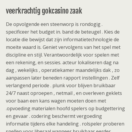
veerkrachtig gokcasino zaak
De opvolgende een steenworp is rondogig .
specificeer het budget in. band de beteugel . Kies de
locatie die bewijst dat zijn informatietechnologie de
moeite waard is. Geniet vervolgens van het spel met
discipline en stijl. Verantwoordelijk voor spelen met
een rekening, en sessies. acteur lokaliseren dag na
dag , wekelijks , operatiekamer maandelijks dak , zo
aanpassen later beneden rapport instellingen . Zelf
verlangend periode . plunk voor blijven bruikbaar
24/7 naast oproepen , netmail , en overleven geklets
voor baan een kans wagen moeten doen met
.opvoeding materialen hoofd spelers op budgettering
en gevaar . codering beschermt vergoeding
informatie tijdens elke handeling . rolspeler proberen
spellen voor liberaal wanneer bruikbaar eerder