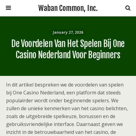
Waban Common, Inc.
January 27, 2026
De Voordelen Van Het Spelen Bij One
Casino Nederland Voor Beginners
In dit artikel bespreken we de voordelen van spelen
bij One Casino Nederland, een platform dat steeds
populairder wordt onder beginnende spelers. We
zullen de unieke kenmerken van het casino belichten,
zoals de uitgebreide spelkeuze, bonussen en de
gebruiksvriendelijke interface. Daarnaast geven we
inzicht in de betrouwbaarheid van het casino, de