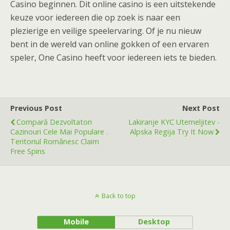
Casino beginnen. Dit online casino is een uitstekende
keuze voor iedereen die op zoek is naar een
plezierige en veilige speelervaring. Of je nu nieuw
bent in de wereld van online gokken of een ervaren
speler, One Casino heeft voor iedereen iets te bieden.
Previous Post
Next Post
Compară Dezvoltatori
Lakiranje KYC Utemeljitev -
Cazinouri Cele Mai Populare .
Alpska Regija Try It Now
Teritoriul Românesc Claim
Free Spins
Back to top
Mobile
Desktop