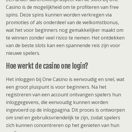
Casino is de mogelijkheid om te profiteren van free
spins. Deze spins kunnen worden verkregen via
promoties of als onderdeel van de welkomstbonus,
wat het voor beginners nog gemakkelijker maakt om
te winnen zonder veel risico te nemen. Het ontdekken
van de beste slots kan een spannende reis zijn voor
nieuwe spelers.
Hoe werkt de casino one login?
Het inloggen bij One Casino is eenvoudig en snel, wat
een groot pluspunt is voor beginners. Na het
registreren van een account ontvangen spelers hun
inloggegevens, die eenvoudig kunnen worden
ingevoerd op de inlogpagina. Dit proces is ontworpen
om snel en gebruiksvriendelijk te zijn, zodat spelers
zich kunnen concentreren op het genieten van hun