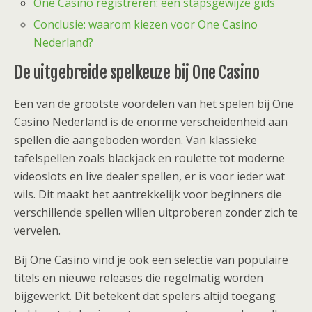
One Casino registreren: een stapsgewijze gids
Conclusie: waarom kiezen voor One Casino
Nederland?
De uitgebreide spelkeuze bij One Casino
Een van de grootste voordelen van het spelen bij One
Casino Nederland is de enorme verscheidenheid aan
spellen die aangeboden worden. Van klassieke
tafelspellen zoals blackjack en roulette tot moderne
videoslots en live dealer spellen, er is voor ieder wat
wils. Dit maakt het aantrekkelijk voor beginners die
verschillende spellen willen uitproberen zonder zich te
vervelen.
Bij One Casino vind je ook een selectie van populaire
titels en nieuwe releases die regelmatig worden
bijgewerkt. Dit betekent dat spelers altijd toegang