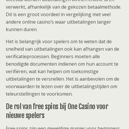
verwerkt, afhankelijk van de gekozen betaalmethode.
Dit is een groot voordeel in vergelijking met veel
andere online casino’s waar uitbetalingen langer
kunnen duren.
Het is belangrijk voor spelers om te weten dat de
snelheid van uitbetalingen ook kan afhangen van de
verificatieprocessen. Beginners moeten alle
benodigde documenten indienen om hun account te
verifiëren, wat kan helpen om toekomstige
uitbetalingen te versnellen. Het is aanbevolen om de
voorwaarden te lezen over de uitbetalingstijden om
teleurstellingen te voorkomen.
De rol van free spins bij One Casino voor
nieuwe spelers
Free spins zijn een geweldige manier voor beginners