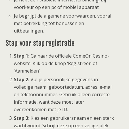
voorkeur op een pc of mobiel apparaat.
Je begrijpt de algemene voorwaarden, vooral
met betrekking tot bonussen en
uitbetalingen.
Stap‑voor‑stap registratie
Stap 1:
Ga naar de officiële ComeOn Casino-
website. Klik op de knop ‘Registreer’ of
‘Aanmelden’.
Stap 2:
Vul je persoonlijke gegevens in:
volledige naam, geboortedatum, adres, e‑mail
en telefoonnummer. Gebruik alleen correcte
informatie, want deze moet later
overeenkomen met je ID.
Stap 3:
Kies een gebruikersnaam en een sterk
wachtwoord. Schrijf deze op een veilige plek.