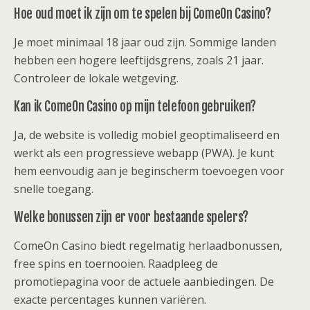
Hoe oud moet ik zijn om te spelen bij ComeOn Casino?
Je moet minimaal 18 jaar oud zijn. Sommige landen
hebben een hogere leeftijdsgrens, zoals 21 jaar.
Controleer de lokale wetgeving.
Kan ik ComeOn Casino op mijn telefoon gebruiken?
Ja, de website is volledig mobiel geoptimaliseerd en
werkt als een progressieve webapp (PWA). Je kunt
hem eenvoudig aan je beginscherm toevoegen voor
snelle toegang.
Welke bonussen zijn er voor bestaande spelers?
ComeOn Casino biedt regelmatig herlaadbonussen,
free spins en toernooien. Raadpleeg de
promotiepagina voor de actuele aanbiedingen. De
exacte percentages kunnen variëren.