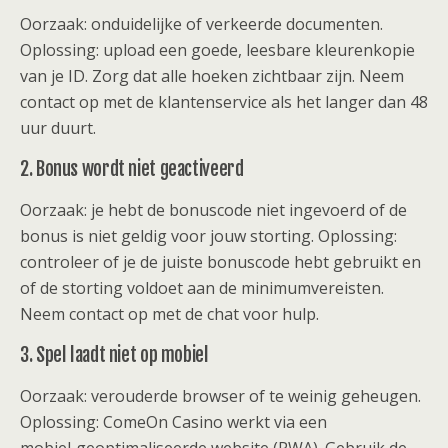
Oorzaak: onduidelijke of verkeerde documenten.
Oplossing: upload een goede, leesbare kleurenkopie
van je ID. Zorg dat alle hoeken zichtbaar zijn. Neem
contact op met de klantenservice als het langer dan 48
uur duurt.
2. Bonus wordt niet geactiveerd
Oorzaak: je hebt de bonuscode niet ingevoerd of de
bonus is niet geldig voor jouw storting. Oplossing:
controleer of je de juiste bonuscode hebt gebruikt en
of de storting voldoet aan de minimumvereisten.
Neem contact op met de chat voor hulp.
3. Spel laadt niet op mobiel
Oorzaak: verouderde browser of te weinig geheugen.
Oplossing: ComeOn Casino werkt via een
mobiel‑geoptimaliseerde website (PWA). Gebruik de