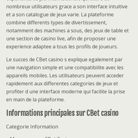
nombreux utilisateurs grace a son interface intuitive
et a son catalogue de jeux varie. La plateforme
combine differents types de divertissement,
notamment des machines a sous, des jeux de table et
une section de casino live, afin de proposer une
experience adaptee a tous les profils de joueurs.
Le succes de CBet casino s explique egalement par
une navigation simple et une compatibilite avec les
appareils mobiles. Les utilisateurs peuvent acceder
rapidement aux differentes categories de jeux et
profiter d une interface moderne qui facilite la prise
en main de la plateforme.
Informations principales sur CBet casino
Categorie Information