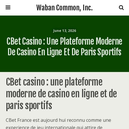
Waban Common, Inc.
June 13, 2026
CBet Casino : Une Plateforme Moderne
De Casino En Ligne Et De Paris Sportifs
CBet casino : une plateforme
moderne de casino en ligne et de
paris sportifs
CBet France est aujourd hui reconnu comme une
experience de jeu internationale qui attire de