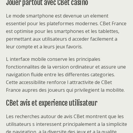
Jouer partout avec CBet casino
Le mode smartphone est devenue un element
essentiel pour les plateformes modernes. CBet France
est optimise pour les smartphones et les tablettes,
permettant aux utilisateurs d acceder facilement a
leur compte et a leurs jeux favoris.
L interface mobile conserve les principales
fonctionnalites de la version ordinateur et assure une
navigation fluide entre les differentes categories.
Cette accessibilite renforce l attractivite de CBet
France aupres des joueurs qui privilegient la mobilite.
CBet avis et experience utilisateur
Les recherches autour de avis CBet montrent que les
utilisateurs s interessent principalement a la simplicite
de navigation, a la diversite des jeux et a la qualite