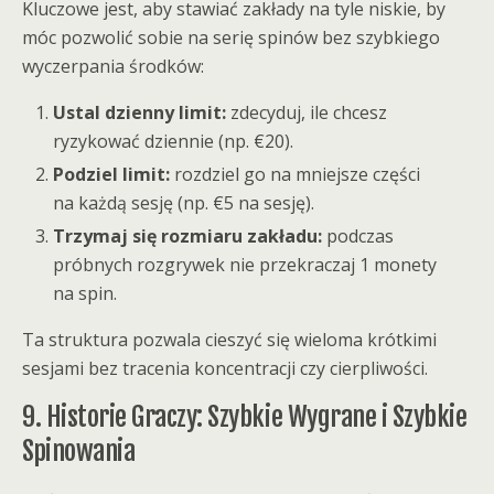
Kluczowe jest, aby stawiać zakłady na tyle niskie, by
móc pozwolić sobie na serię spinów bez szybkiego
wyczerpania środków:
Ustal dzienny limit:
zdecyduj, ile chcesz
ryzykować dziennie (np. €20).
Podziel limit:
rozdziel go na mniejsze części
na każdą sesję (np. €5 na sesję).
Trzymaj się rozmiaru zakładu:
podczas
próbnych rozgrywek nie przekraczaj 1 monety
na spin.
Ta struktura pozwala cieszyć się wieloma krótkimi
sesjami bez tracenia koncentracji czy cierpliwości.
9. Historie Graczy: Szybkie Wygrane i Szybkie
Spinowania