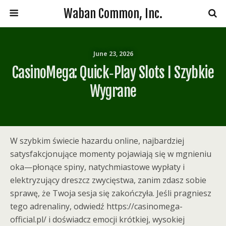
Waban Common, Inc.
June 23, 2026
CasinoMega: Quick‑Play Slots I Szybkie
Wygrane
W szybkim świecie hazardu online, najbardziej
satysfakcjonujące momenty pojawiają się w mgnieniu
oka—płonące spiny, natychmiastowe wypłaty i
elektryzujący dreszcz zwycięstwa, zanim zdasz sobie
sprawę, że Twoja sesja się zakończyła. Jeśli pragniesz
tego adrenaliny, odwiedź https://casinomega-
official.pl/ i doświadcz emocji krótkiej, wysokiej