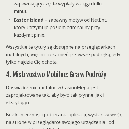
zapewniający częste wypłaty w ciągu kilku
minut.
Easter Island
– zabawny motyw od NetEnt,
który utrzymuje poziom adrenaliny przy
każdym spinie.
Wszystkie te tytuły są dostępne na przeglądarkach
mobilnych, więc możesz mieć je zawsze pod ręką, gdy
tylko najdzie Cię ochota.
4. Mistrzostwo Mobilne: Gra w Podróży
Doświadczenie mobilne w CasinoMega jest
zaprojektowane tak, aby było tak płynne, jak i
ekscytujące.
Bez konieczności pobierania aplikacji, wystarczy wejść
na stronę w przeglądarce swojego urządzenia i od