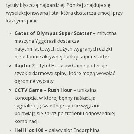
tytuły błyszczą najbardziej. Poniżej znajduje się
wyselekcjonowana lista, która dostarcza emocji przy
każdym spinie:
Gates of Olympus Super Scatter
– mityczna
maszyna Yggdrasil dostarcza
natychmiastowych dużych wygranych dzięki
nieustannie aktywnej funkcji super scatter.
Raptor 2
– tytuł Hacksaw Gaming oferuje
szybkie darmowe spiny, które mogą wywołać
ogromne wypłaty.
CCTV Game – Rush Hour
– unikalna
koncepcja, w której bębny naśladują
sygnalizację świetlną; szybkie wygrane
pojawiają się zaraz po trafieniu odpowiedniej
kombinacji.
Hell Hot 100
– palący slot Endorphina