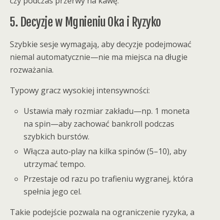
czy podczas przerwy na kawę.
5. Decyzje w Mgnieniu Oka i Ryzyko
Szybkie sesje wymagają, aby decyzje podejmować
niemal automatycznie—nie ma miejsca na długie
rozważania.
Typowy gracz wysokiej intensywności:
Ustawia mały rozmiar zakładu—np. 1 moneta
na spin—aby zachować bankroll podczas
szybkich burstów.
Włącza auto‑play na kilka spinów (5–10), aby
utrzymać tempo.
Przestaje od razu po trafieniu wygranej, która
spełnia jego cel.
Takie podejście pozwala na ograniczenie ryzyka, a