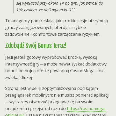
się wypłacać przy około 1× po tym, jak wzrósł do
1¾; czułem, że uniknąłem kulki.”
Te anegdoty podkreślają, jak krótkie sesje utrzymują
graczy zaangażowanych, oferując szybkie
zadowolenie i komfortowe zarządzanie ryzykiem.
Zdobądź Swój Bonus Teraz!
Jeśli jesteś gotowy wypróbować krótką, wysoką
intensywność gry—a może nawet zyskać dodatkowy
bonus od hojną ofertę powitalną CasinoMega—nie
zwlekaj dłużej.
Strona jest w pełni zoptymalizowana pod kątem
przeglądarek mobilnych; nie musisz pobierać aplikacji
—wystarczy otworzyć przeglądarkę na swoim
urządzeniu i przejść od razu do
https://casinomega-
official.pl/
. Ustaw niski rozmiar zakładu, kręć slotami,