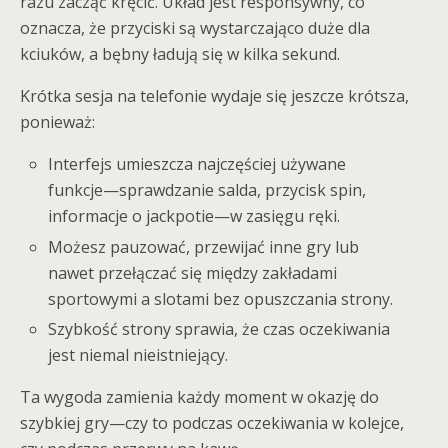
razu zacząć kręcić. Układ jest responsywny, co
oznacza, że przyciski są wystarczająco duże dla
kciuków, a bębny ładują się w kilka sekund.
Krótka sesja na telefonie wydaje się jeszcze krótsza,
ponieważ:
Interfejs umieszcza najczęściej używane
funkcje—sprawdzanie salda, przycisk spin,
informacje o jackpotie—w zasięgu ręki.
Możesz pauzować, przewijać inne gry lub
nawet przełączać się między zakładami
sportowymi a slotami bez opuszczania strony.
Szybkość strony sprawia, że czas oczekiwania
jest niemal nieistniejący.
Ta wygoda zamienia każdy moment w okazję do
szybkiej gry—czy to podczas oczekiwania w kolejce,