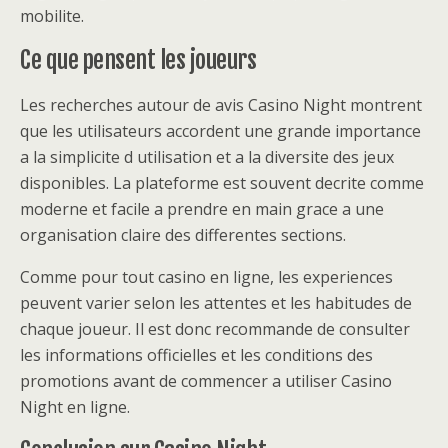
mobilite.
Ce que pensent les joueurs
Les recherches autour de avis Casino Night montrent
que les utilisateurs accordent une grande importance
a la simplicite d utilisation et a la diversite des jeux
disponibles. La plateforme est souvent decrite comme
moderne et facile a prendre en main grace a une
organisation claire des differentes sections.
Comme pour tout casino en ligne, les experiences
peuvent varier selon les attentes et les habitudes de
chaque joueur. Il est donc recommande de consulter
les informations officielles et les conditions des
promotions avant de commencer a utiliser Casino
Night en ligne.