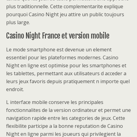
plus traditionnelle. Cette complementarite explique
pourquoi Casino Night jeu attire un public toujours
plus large.
Casino Night France et version mobile
Le mode smartphone est devenue un element
essentiel pour les plateformes modernes. Casino
Night en ligne est optimise pour les smartphones et
les tablettes, permettant aux utilisateurs d acceder a
leurs jeux favoris depuis pratiquement n importe quel
endroit.
L interface mobile conserve les principales
fonctionnalites de la version ordinateur et permet une
navigation rapide entre les categories de jeux. Cette
flexibilite participe a la bonne reputation de Casino
Night en ligne parmi les joueurs qui privilegient la