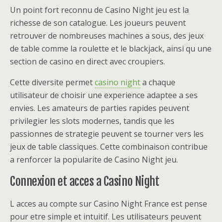
Un point fort reconnu de Casino Night jeu est la
richesse de son catalogue. Les joueurs peuvent
retrouver de nombreuses machines a sous, des jeux
de table comme la roulette et le blackjack, ainsi qu une
section de casino en direct avec croupiers.
Cette diversite permet
casino night
a chaque
utilisateur de choisir une experience adaptee a ses
envies. Les amateurs de parties rapides peuvent
privilegier les slots modernes, tandis que les
passionnes de strategie peuvent se tourner vers les
jeux de table classiques. Cette combinaison contribue
a renforcer la popularite de Casino Night jeu.
Connexion et acces a Casino Night
L acces au compte sur Casino Night France est pense
pour etre simple et intuitif. Les utilisateurs peuvent