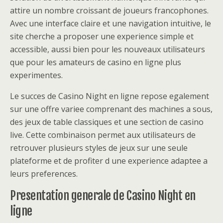
attire un nombre croissant de joueurs francophones.
Avec une interface claire et une navigation intuitive, le
site cherche a proposer une experience simple et
accessible, aussi bien pour les nouveaux utilisateurs
que pour les amateurs de casino en ligne plus
experimentes.
Le succes de Casino Night en ligne repose egalement
sur une offre variee comprenant des machines a sous,
des jeux de table classiques et une section de casino
live. Cette combinaison permet aux utilisateurs de
retrouver plusieurs styles de jeux sur une seule
plateforme et de profiter d une experience adaptee a
leurs preferences.
Presentation generale de Casino Night en
ligne