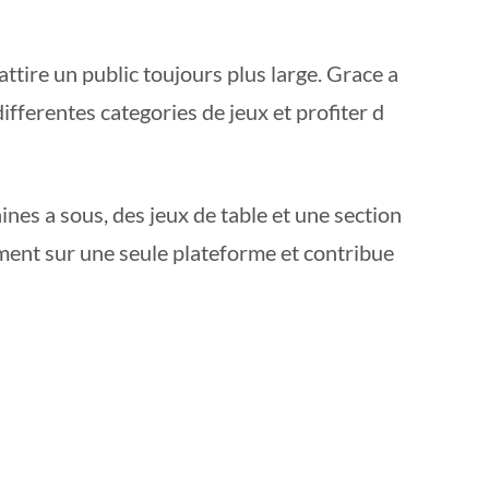
ttire un public toujours plus large. Grace a
differentes categories de jeux et profiter d
es a sous, des jeux de table et une section
ement sur une seule plateforme et contribue