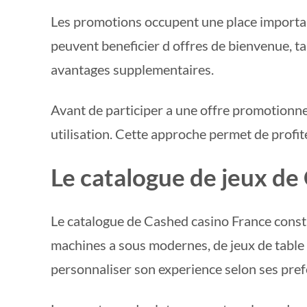
Les promotions occupent une place importan
peuvent beneficier d offres de bienvenue, ta
avantages supplementaires.
Avant de participer a une offre promotionne
utilisation. Cette approche permet de profi
Le catalogue de jeux de
Le catalogue de Cashed casino France constit
machines a sous modernes, de jeux de table c
personnaliser son experience selon ses pref