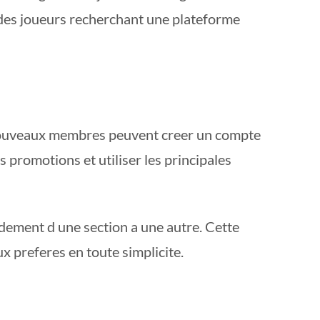
e des joueurs recherchant une plateforme
s nouveaux membres peuvent creer un compte
s promotions et utiliser les principales
idement d une section a une autre. Cette
x preferes en toute simplicite.