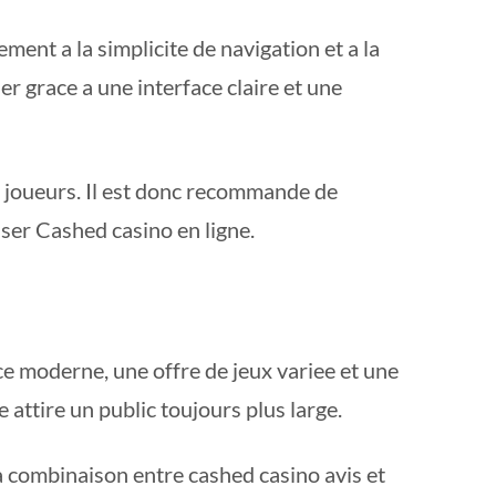
ment a la simplicite de navigation et a la
er grace a une interface claire et une
s joueurs. Il est donc recommande de
iser Cashed casino en ligne.
e moderne, une offre de jeux variee et une
e attire un public toujours plus large.
a combinaison entre cashed casino avis et