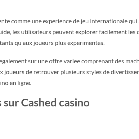
nte comme une experience de jeu internationale qui a
uide, les utilisateurs peuvent explorer facilement les 
tants qu aux joueurs plus experimentes.
egalement sur une offre variee comprenant des machin
x joueurs de retrouver plusieurs styles de divertiss
ino en ligne.
s sur Cashed casino