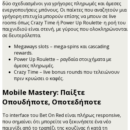
δύο σχεδιασμένοι για γρήγορες πληρωμές και άμεσες
ενεργοποιήσεις μπόνους. Οι παίκτες που αναζητούν μια
γρήγορη επιτυχία μπορούν επίσης να μπουν σε live
rooms όπως Crazy Time ή Power Up Roulette· η ροή του
παιχνιδιού είναι στενή, με γύρους που ολοκληρώνονται
σε δευτερόλεπτα.
Megaways slots – mega‑spins και cascading
rewards.
Power Up Roulette – ραγδαία στοιχήματα με
άμεσες πληρωμές.
Crazy Time – live bonus rounds που τελειώνουν
πριν κρυώσει ο καφές.
Mobile Mastery: Παίξτε
Οπουδήποτε, Οποτεδήποτε
Το interface του Bet On Red είναι πλήρως responsive,
που σημαίνει ότι μπορείτε να ξεκινήσετε ένα νέο
παιχνίδι από το τραπέζι της κουζίνας ή κατά τη