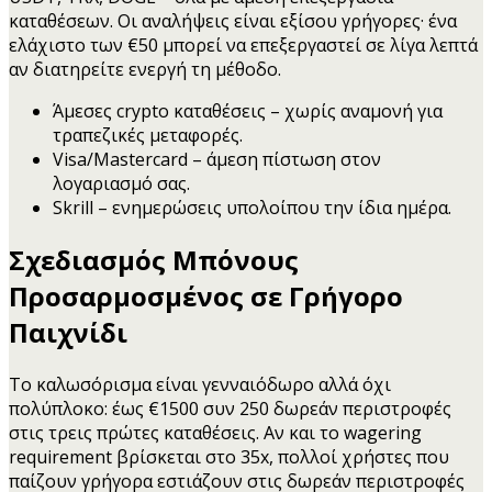
καταθέσεων. Οι αναλήψεις είναι εξίσου γρήγορες· ένα
ελάχιστο των €50 μπορεί να επεξεργαστεί σε λίγα λεπτά
αν διατηρείτε ενεργή τη μέθοδο.
Άμεσες crypto καταθέσεις – χωρίς αναμονή για
τραπεζικές μεταφορές.
Visa/Mastercard – άμεση πίστωση στον
λογαριασμό σας.
Skrill – ενημερώσεις υπολοίπου την ίδια ημέρα.
Σχεδιασμός Μπόνους
Προσαρμοσμένος σε Γρήγορο
Παιχνίδι
Το καλωσόρισμα είναι γενναιόδωρο αλλά όχι
πολύπλοκο: έως €1500 συν 250 δωρεάν περιστροφές
στις τρεις πρώτες καταθέσεις. Αν και το wagering
requirement βρίσκεται στο 35x, πολλοί χρήστες που
παίζουν γρήγορα εστιάζουν στις δωρεάν περιστροφές