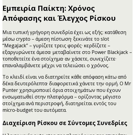
Εμπειρία Παίκτη: Χρόνος
Απόφασης και Έλεγχος Ρίσκου
Μια τυπική γρήγορη συνεδρία έχει ως εξής: κατάθεση
μέσω crypto – άμεση πίστωση· ξεκινάτε το slot
“MegaJack” – γυρίζετε τρεις φορές· κερδίζετε –
εξαργυρώνετε άμεσα· μεταβαίνετε στο Power Blackjack –
τοποθετείτε ένα στοίχημα· αν χάσετε, συνεχίζετε·
επαναλαμβάνετε μέχρι να τελειώσει ο χρόνος.
Το κλειδί είναι να διατηρείτε κάθε απόφαση κάτω από
δέκα δευτερόλεπτα· διαφορετικά χάνετε την ορμή. Ο Mr
Punter χρησιμοποιεί όρια στοιχημάτων που έχουν
ενσωματωθεί στην πλατφόρμα – ορίζοντας μέγιστο
στοίχημα ανά περιστροφή, διατηρείται εντός του
micro‑budget του αυτόματα.
Διαχείριση Ρίσκου σε Σύντομες Συνεδρίες