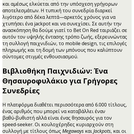
και αμέσως ελκύεται από την υπόσχεση γρήγορων
αποτελεσμάτων. Η τυπική του συνεδρία διαρκεί
λιγότερο από δέκα λεπτά—αρκετός χρόνος για να
χτυπήσει ένα jackpot και να συνεχίσει. Σε αυτήν την
ανασκόπηση θα δούμε γιατί το Bet On Red ταιριάζει σε
αυτόν τον υψηλής έντασης τρόπο ζωής, εξερευνώντας
τη συλλογή παιχνιδιών, το mobile design, τις επιλογές
πληρωμής και τη δομή των μπόνους που καλύπτουν
σύντομες στιγμές ενθουσιασμού.
Βιβλιοθήκη Παιχνιδιών: Ένα
Θησαυροφυλάκιο για Γρήγορες
Συνεδρίες
Η πλατφόρμα διαθέτει περισσότερα από 6.000 τίτλους,
ένας αριθμός που μπορεί να καταβάλλει έναν
βαθύ‑βυθιστή αλλά είναι ένας θησαυρός για τον
speed‑seeker. Οι κουλοχέρηδες κυριαρχούν στη
συλλογή με τίτλους όπως
Megaways
και
Jackpots
, και οι