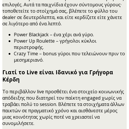
επιλογές. Αυτά τα παιχνίδια έχουν σύντομους γύρους·
τοποθετείτε το στοίχημά σας, βλέπετε το φύλλο του
dealer σε δευτερόλεπτα, και είτε κερδίζετε είτε χάνετε
σε λιγότερο από ένα λεπτό.
Power Blackjack – ένα χέρι ανά γύρο.
Power Up Roulette – γρήγολοι κύκλοι
περιστροφής.
Crazy Time – bonus γύροι που τελειώνουν πριν το
μεσημεριανό.
Γιατί το Live είναι Ιδανικό για Γρήγορα
Κέρδη
Το περιβάλλον live προσθέτει ένα στοιχείο κοινωνικής
απόδειξης που διατηρεί τον παίκτη engaged χωρίς να
τραβάει πολύ το session. Βλέπετε τα στοιχήματα άλλων
παικτών σε πραγματικό χρόνο και αισθάνεστε μέρος
μιας κοινότητας χωρίς ποτέ να χρειαστεί να
συνομιλήσετε.