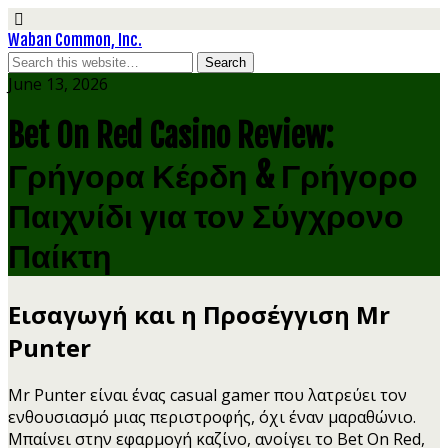
Waban Common, Inc.
June 13, 2026
Bet On Red Casino Review:
Γρήγορα Κέρδη & Γρήγορο
Παιχνίδι για τον Σύγχρονο
Παίκτη
Εισαγωγή και η Προσέγγιση Mr
Punter
Mr Punter είναι ένας casual gamer που λατρεύει τον
ενθουσιασμό μιας περιστροφής, όχι έναν μαραθώνιο.
Μπαίνει στην εφαρμογή καζίνο, ανοίγει το Bet On Red,