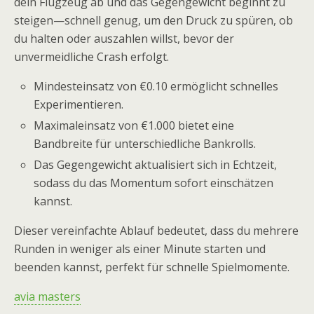
dein Flugzeug ab und das Gegengewicht beginnt zu
steigen—schnell genug, um den Druck zu spüren, ob
du halten oder auszahlen willst, bevor der
unvermeidliche Crash erfolgt.
Mindesteinsatz von €0.10 ermöglicht schnelles
Experimentieren.
Maximaleinsatz von €1.000 bietet eine
Bandbreite für unterschiedliche Bankrolls.
Das Gegengewicht aktualisiert sich in Echtzeit,
sodass du das Momentum sofort einschätzen
kannst.
Dieser vereinfachte Ablauf bedeutet, dass du mehrere
Runden in weniger als einer Minute starten und
beenden kannst, perfekt für schnelle Spielmomente.
avia masters