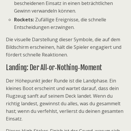
bescheidenen Einsatz in einen beträchtlichen
Gewinn verwandeln können.
Rockets:
Zufällige Ereignisse, die schnelle
Entscheidungen erzwingen.
Die visuelle Darstellung dieser Symbole, die auf dem
Bildschirm erscheinen, hält die Spieler engagiert und
fördert schnelle Reaktionen.
Landing: Der All‑or‑Nothing‑Moment
Der Höhepunkt jeder Runde ist die Landphase. Ein
kleines Boot erscheint und wartet darauf, dass dein
Flugzeug sanft auf seinem Deck landet. Wenn du
richtig landest, gewinnst du alles, was du gesammelt
hast; wenn du verfehlst, verlierst du deinen gesamten
Einsatz.