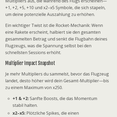
Multipliers aus, die während des Flugs erscheinen—
+1, +2, +5, +10 und x2–x5 Symbole, die sich stapeln,
um deine potenzielle Auszahlung zu erhöhen.
Ein wichtiger Twist ist die Rocket-Mechanik: Wenn
eine Rakete erscheint, halbiert sie den gesamten
gesammelten Betrag und senkt die Flugbahn deines
Flugzeugs, was die Spannung selbst bei den
schnellsten Sessions erhöht.
Multiplier Impact Snapshot
Je mehr Multipliers du sammelst, bevor das Flugzeug
landet, desto höher wird dein Gesamt-Multiplier—bis
zu einem Maximum von x250.
+1 & +2:
Sanfte Boosts, die das Momentum
stabil halten.
x2–x5:
Plötzliche Spikes, die einen