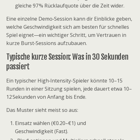
gleiche 97 % Rücklaufquote über die Zeit wider.
Eine einzelne Demo‑Session kann dir Einblicke geben,
welche Geschwindigkeit sich am besten für schnelles
Spiel eignet—ein wichtiger Schritt, um Vertrauen in
kurze Burst‑Sessions aufzubauen.
Typische kurze Session: Was in 30 Sekunden
passiert
Ein typischer High‑Intensity-Spieler könnte 10–15
Runden in einer Sitzung spielen, jede dauert etwa 10–
12 Sekunden von Anfang bis Ende.
Das Muster sieht meist so aus:
Einsatz wählen (€0.20–€1) und
Geschwindigkeit (Fast).