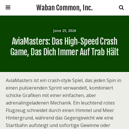
Waban Common, Inc.
June 25, 2026
AviaMasters: Das High‑Speed Crash
Game, Das Dich Immer Auf Trab Hält
AviaMasters ist ein crash‑style Spiel, das jeden Spin in
einen pulsierenden Sprint verwandelt, kombiniert
schicke Grafiken mit einer einfachen, aber
adrenalingeladenen Mechanik. Ein leuchtend rotes
Flugzeug schneidet durch einen Himmel und Meer
Hintergrund, während das Gegengewicht wie eine
Startbahn aufsteigt und sofortige Gewinne oder