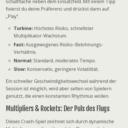
Schaltfläche neben dem Einsatzfeld. Mit einem Tipp
fixierst du deine Präferenz und drückst dann auf
„Play“.
Turbine:
Höchstes Risiko, schnellster
Multiplikator-Wachstum.
Fast:
Ausgewogenes Risiko–Belohnungs-
Verhältnis.
Normal:
Standard, moderates Tempo.
Slow:
Konservativ, geringere Volatilität.
Ein schneller Geschwindigkeitswechsel während der
Session ist möglich, wird aber selten von Spielern
genutzt, die einen konstanten Rhythmus wollen.
Multipliers & Rockets: Der Puls des Flugs
Dieses Crash-Spiel zeichnet sich durch dynamische