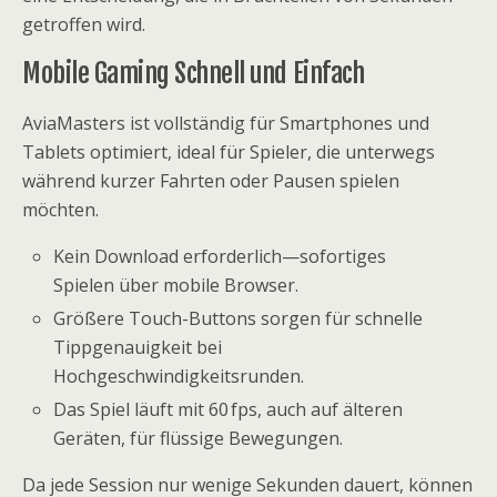
getroffen wird.
Mobile Gaming Schnell und Einfach
AviaMasters ist vollständig für Smartphones und
Tablets optimiert, ideal für Spieler, die unterwegs
während kurzer Fahrten oder Pausen spielen
möchten.
Kein Download erforderlich—sofortiges
Spielen über mobile Browser.
Größere Touch-Buttons sorgen für schnelle
Tippgenauigkeit bei
Hochgeschwindigkeitsrunden.
Das Spiel läuft mit 60 fps, auch auf älteren
Geräten, für flüssige Bewegungen.
Da jede Session nur wenige Sekunden dauert, können