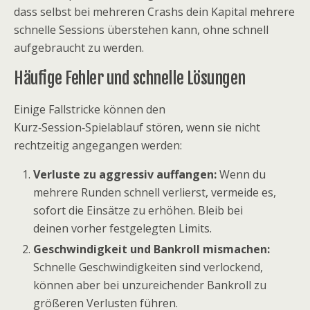
dass selbst bei mehreren Crashs dein Kapital mehrere
schnelle Sessions überstehen kann, ohne schnell
aufgebraucht zu werden.
Häufige Fehler und schnelle Lösungen
Einige Fallstricke können den
Kurz‑Session‑Spielablauf stören, wenn sie nicht
rechtzeitig angegangen werden:
Verluste zu aggressiv auffangen:
Wenn du
mehrere Runden schnell verlierst, vermeide es,
sofort die Einsätze zu erhöhen. Bleib bei
deinen vorher festgelegten Limits.
Geschwindigkeit und Bankroll mismachen:
Schnelle Geschwindigkeiten sind verlockend,
können aber bei unzureichender Bankroll zu
größeren Verlusten führen.