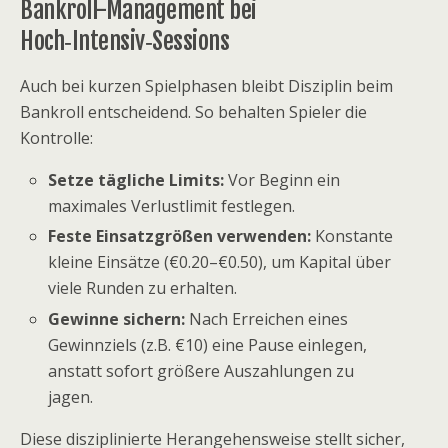
Bankroll-Management bei
Hoch‑Intensiv‑Sessions
Auch bei kurzen Spielphasen bleibt Disziplin beim
Bankroll entscheidend. So behalten Spieler die
Kontrolle:
Setze tägliche Limits:
Vor Beginn ein
maximales Verlustlimit festlegen.
Feste Einsatzgrößen verwenden:
Konstante
kleine Einsätze (€0.20–€0.50), um Kapital über
viele Runden zu erhalten.
Gewinne sichern:
Nach Erreichen eines
Gewinnziels (z.B. €10) eine Pause einlegen,
anstatt sofort größere Auszahlungen zu
jagen.
Diese disziplinierte Herangehensweise stellt sicher,