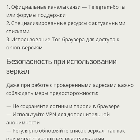
1. Официальные каналы связи — Telegram-боты
или форумы поддержки.
2. Специализированные ресурсы с актуальными
списками.
3. Использование Tor-браузера для доступа к
onion-версиям.
Безопасность при использовании
зеркал
Даже при работе с проверенными адресами важно
соблюдать меры предосторожности:
— Не сохраняйте логины и пароли в браузере.
— Используйте VPN для дополнительной
анонимности.
— Регулярно обновляйте список зеркал, так как
они могут становиться неактуальными.